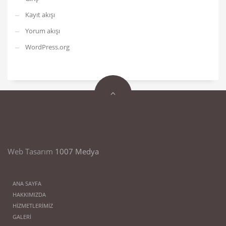
Kayıt akışı
Yorum akışı
WordPress.org
Web Tasarım
1007 Medya
ANA SAYFA
HAKKIMIZDA
HİZMETLERİMİZ
GALERİ