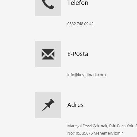
Telefon
0532 748 09 42
E-Posta
info@keyiflipark.com
Adres
Mareşal Fevzi Çakmak, Eski Foça Yolu S
No:105, 35676 Menemen/İzmir