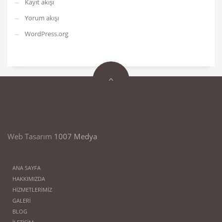
Kayıt akışı
Yorum akışı
WordPress.org
Web Tasarım
1007 Medya
ANA SAYFA
HAKKIMIZDA
HİZMETLERİMİZ
GALERİ
BLOG