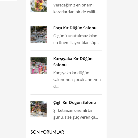
Vereceğimiz en önemli
kararlardan biride evlili...
Foça Kır Düğün Salonu
O günü unutulmaz kılan
en önemli ayrıntılar süp...
Karşıyaka Kır Düğün
Salonu
Karşıyaka kır düğün
salonunda çocuklarınızıda
d...
Çiğli Kır Düğün Salonu
Şirketinizin önemli bir
günü, size güç veren ça...
SON YORUMLAR