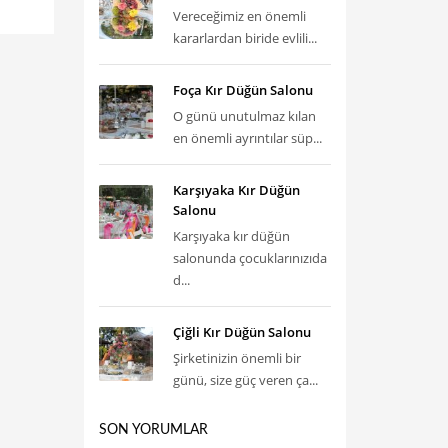
Vereceğimiz en önemli
kararlardan biride evlili...
Foça Kır Düğün Salonu
O günü unutulmaz kılan
en önemli ayrıntılar süp...
Karşıyaka Kır Düğün
Salonu
Karşıyaka kır düğün
salonunda çocuklarınızıda
d...
Çiğli Kır Düğün Salonu
Şirketinizin önemli bir
günü, size güç veren ça...
SON YORUMLAR