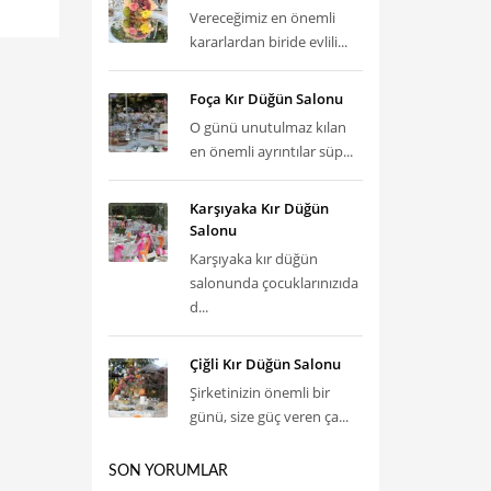
Vereceğimiz en önemli
kararlardan biride evlili...
Foça Kır Düğün Salonu
O günü unutulmaz kılan
en önemli ayrıntılar süp...
Karşıyaka Kır Düğün
Salonu
Karşıyaka kır düğün
salonunda çocuklarınızıda
d...
Çiğli Kır Düğün Salonu
Şirketinizin önemli bir
günü, size güç veren ça...
SON YORUMLAR