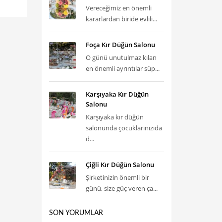
Vereceğimiz en önemli
kararlardan biride evlili...
Foça Kır Düğün Salonu
O günü unutulmaz kılan
en önemli ayrıntılar süp...
Karşıyaka Kır Düğün
Salonu
Karşıyaka kır düğün
salonunda çocuklarınızıda
d...
Çiğli Kır Düğün Salonu
Şirketinizin önemli bir
günü, size güç veren ça...
SON YORUMLAR