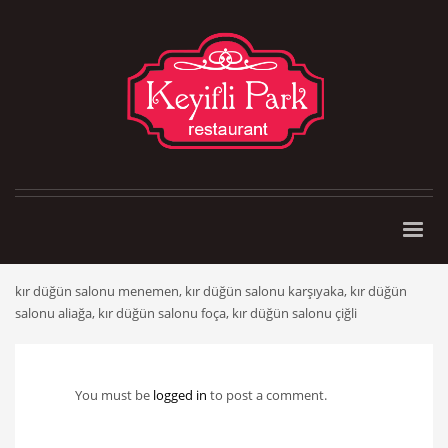
kır düğün salonu menemen, kır düğün salonu karşıyaka, kır düğün
salonu aliağa, kır düğün salonu foça, kır düğün salonu çiğli
You must be
logged in
to post a comment.