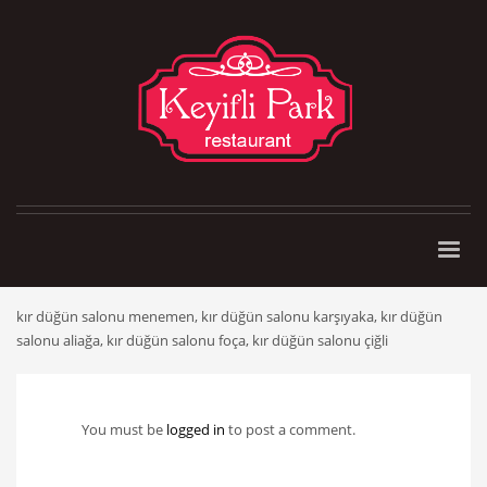
kır düğün salonu menemen, kır düğün salonu karşıyaka, kır düğün
salonu aliağa, kır düğün salonu foça, kır düğün salonu çiğli
You must be
logged in
to post a comment.