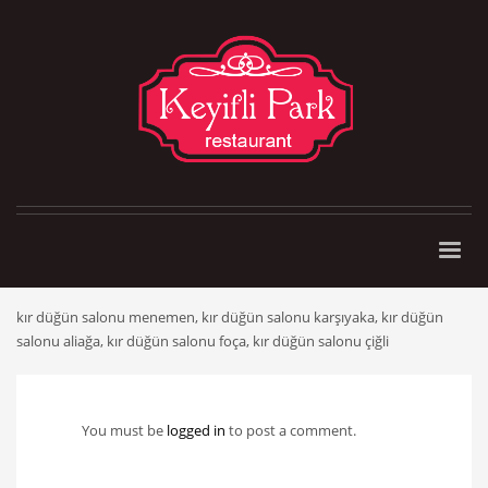
kır düğün salonu menemen, kır düğün salonu karşıyaka, kır düğün
salonu aliağa, kır düğün salonu foça, kır düğün salonu çiğli
You must be
logged in
to post a comment.