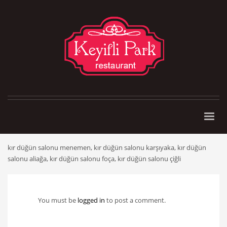
kır düğün salonu menemen, kır düğün salonu karşıyaka, kır düğün
salonu aliağa, kır düğün salonu foça, kır düğün salonu çiğli
You must be
logged in
to post a comment.