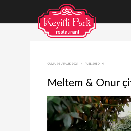
CUMA, 03 ARALIK 2021
/
PUBLISHED IN
Meltem & Onur çif