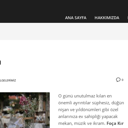
ANA SAYFA
HAKKIMIZDA
u
0
LGELERIMIZ
O günü unutulmaz kılan en
önemli ayrıntılar süphesiz, düğün
nişan ve yıldönümleri gibi özel
anlarınıza ev sahipliği yapacak
mekan, müzik ve ikram.
Foça Kır