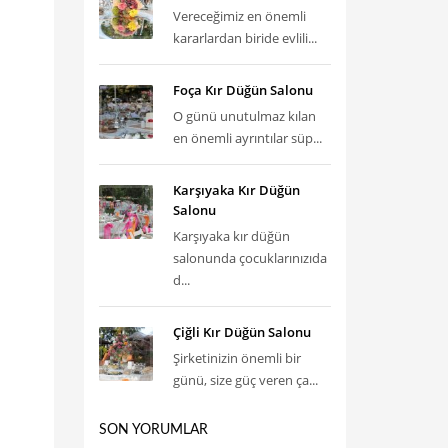
Vereceğimiz en önemli
kararlardan biride evlili...
Foça Kır Düğün Salonu
O günü unutulmaz kılan
en önemli ayrıntılar süp...
Karşıyaka Kır Düğün
Salonu
Karşıyaka kır düğün
salonunda çocuklarınızıda
d...
Çiğli Kır Düğün Salonu
Şirketinizin önemli bir
günü, size güç veren ça...
SON YORUMLAR