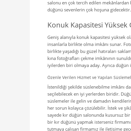
salonu en çok tercih edilen mekânlardan b
düğünü sevenlerin çok hoşuna gidecektir.
Konuk Kapasitesi Yüksek 
Geniş alanıyla konuk kapasitesi yüksek ol
insanlarla birlikte olma imkânı sunar. Fo
birlikte yaşadığı bu güzel hatıraları saklam
kına fotoğrafları çekme imkânının sunuld
iyilerden biri olmaya aday. Ayrıca düğün 
Özenle Verilen Hizmet ve Yapılan Süsleme
İstenildiği şekilde süslenebilme imkânı d
seçilebilecek en iyi yerlerden biridir. Düğ
süslemeler ile gelin ve damadın kendilerin
her sorun kolayca çözülebilir. İstek ve şi
sayede kır düğün salonunda kusursuz bir o
bir kır düğünü yapmak isterseniz firmamı
tutmaya çalışan firmamız ile iletişime geç