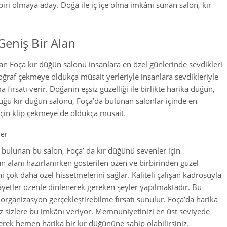
iri olmaya aday. Doğa ile iç içe olma imkânı sunan salon, kır
Geniş Bir Alan
an Foça kır düğün salonu insanlara en özel günlerinde sevdikleri
toğraf çekmeye oldukça müsait yerleriyle insanlara sevdikleriyle
a fırsatı verir. Doğanın eşsiz güzelliği ile birlikte harika düğün,
uğu kır düğün salonu, Foça’da bulunan salonlar içinde en
için klip çekmeye de oldukça müsait.
ler
a bulunan bu salon, Foça’ da kır düğünü sevenler için
ün alanı hazırlanırken gösterilen özen ve birbirinden güzel
i çok daha özel hissetmelerini sağlar. Kaliteli çalışan kadrosuyla
kâyetler özenle dinlenerek gereken şeyler yapılmaktadır. Bu
rganizasyon gerçekleştirebilme fırsatı sunulur. Foça’da harika
z sizlere bu imkânı veriyor. Memnuniyetinizi en üst seviyede
erek hemen harika bir kır düğününe sahip olabilirsiniz.