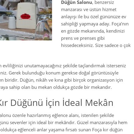
Düğün Salonu
, benzersiz
manzarası ve üstün hizmet
anlayışı ile bu özel gününüze ev
sahipliği yapmaya aday. Foça’nın
en gözde mekanında, kendinizi
prens ve prenses gibi
hissedeceksiniz. Size sadece o çok
 evliliğinizi unutamayacağınız şekilde taçlandırmak isterseniz
rsiniz. Gerek bulunduğu konum gerekse doğal görüntüsüyle
en biridir. Düğün, nikâh ve kına gibi birçok organizasyon için
vaya sahip olan bu mekan oldukça gözde bir mekandır.
Kır Düğünü İçin İdeal Mekân
lonu özenle hazırlanmış eğlence alanı, istenilen şekilde
üğünü sevenler için ideal bir mekândır. Güzel manzarasıyla hem
ldukça eğlenceli anlar yaşama fırsatı sunan Foça kır düğün