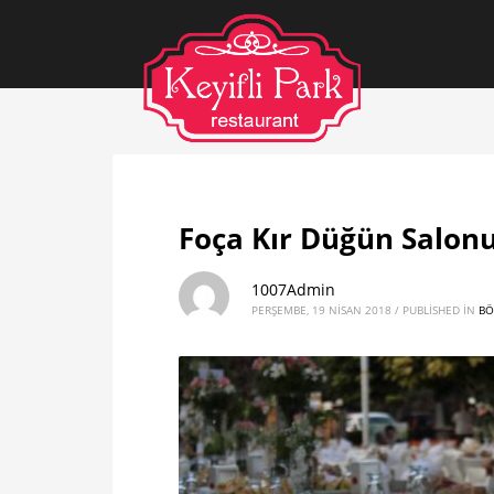
Foça Kır Düğün Salon
1007Admin
PERŞEMBE, 19 NISAN 2018
/
PUBLISHED IN
BÖ