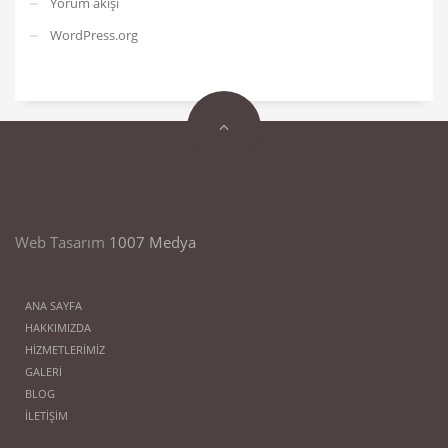
Yorum akışı
WordPress.org
Web Tasarım
1007 Medya
ANA SAYFA
HAKKIMIZDA
HİZMETLERİMİZ
GALERİ
BLOG
İLETİŞİM