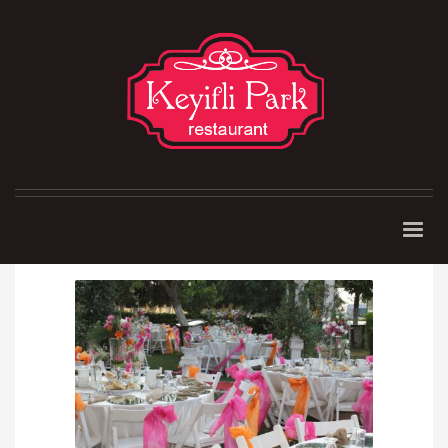
Karşıyaka Kır Düğün
Salonu
1007Admin
0
PERŞEMBE, 19 NISAN 2018
/
PUBLISHED
IN
BÖLGELERIMIZ